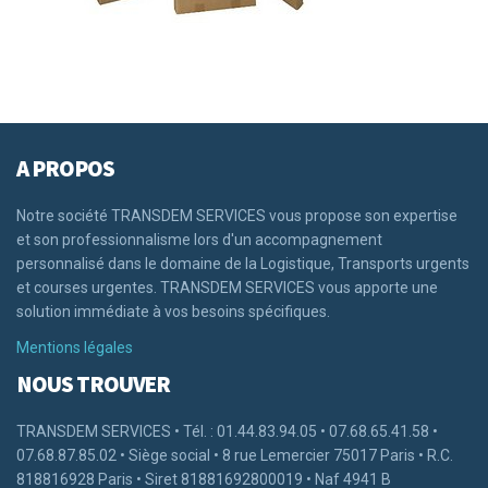
A PROPOS
Notre société TRANSDEM SERVICES vous propose son expertise
et son professionnalisme lors d'un accompagnement
personnalisé dans le domaine de la Logistique, Transports urgents
et courses urgentes. TRANSDEM SERVICES vous apporte une
solution immédiate à vos besoins spécifiques.
Mentions légales
NOUS TROUVER
TRANSDEM SERVICES • Tél. : 01.44.83.94.05 • 07.68.65.41.58 •
07.68.87.85.02 • Siège social • 8 rue Lemercier 75017 Paris • R.C.
818816928 Paris • Siret 81881692800019 • Naf 4941 B