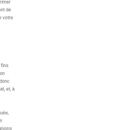
primer
ent de
e votre
 fins
ion
 donc
t, et, à
guée,
on
unions