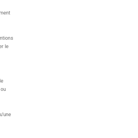
ement
ntions
er le
de
 ou
u’une