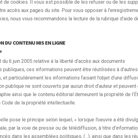
nt de cookies. Il vous est possible de les refuser ou de les sup
otre accès aux pages du site. Pour vous opposer à l’enregistrem
kies, nous vous recommandons la lecture de la rubrique d’aide d
N DU CONTENU MIS EN LIGNE
s
 du 6 juin 2005 relative à la liberté d’accès aux documents
ns publiques, ces informations peuvent être réutilisées à d’autres
 et particulièrement les informations faisant l’objet d’une diffus
n publique ne sont couverts par aucun droit d’auteur et peuvent
phie ainsi que le contenu éditorial demeurent la propriété de l’Éta
e Code de la propriété intellectuelle.
uelle pose le principe selon lequel, « lorsque l’oeuvre a été divul
ale, par la voie de presse ou de télédiffusion, à titre d’informati
oncés dans les assemblées politiques, (…), ainsi que dans les ré