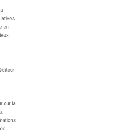
nu
elatives
e en
ieux,
éditeur
r sur la
u.
rmations
rée