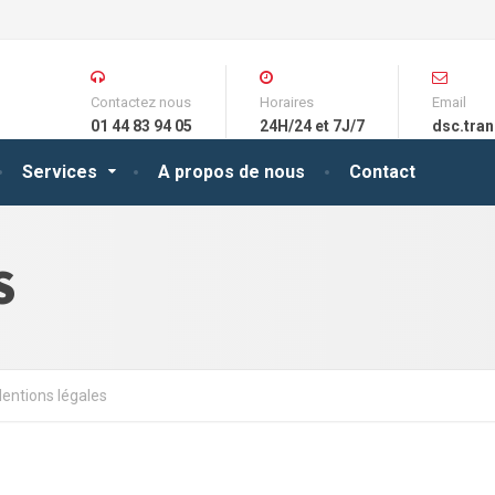
Contactez nous
Horaires
Email
01 44 83 94 05
24H/24 et 7J/7
dsc.tra
Services
A propos de nous
Contact
S
entions légales