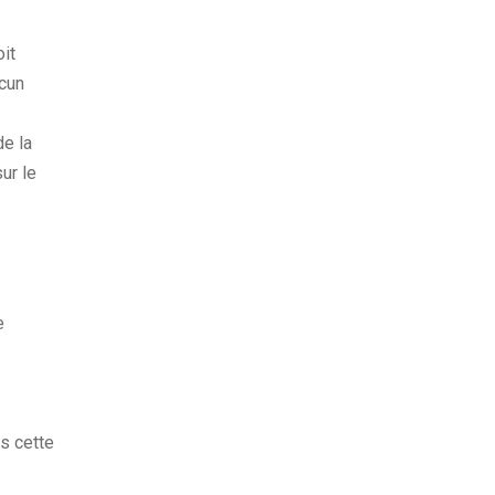
it
ucun
de la
ur le
e
is cette