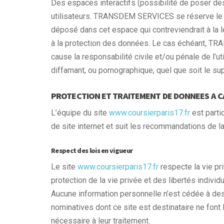
Des espaces interactifs (possibilité de poser de
utilisateurs. TRANSDEM SERVICES se réserve le d
déposé dans cet espace qui contreviendrait à la lé
à la protection des données. Le cas échéant, T
cause la responsabilité civile et/ou pénale de l’u
diffamant, ou pornographique, quel que soit le sup
PROTECTION ET TRAITEMENT DE DONNEES A 
L’équipe du site
www.coursierparis17.fr
est parti
de site internet et suit les recommandations de l
Respect des lois en vigueur
Le site
www.coursierparis17.fr
respecte la vie pri
protection de la vie privée et des libertés individ
Aucune information personnelle n’est cédée à des 
nominatives dont ce site est destinataire ne font 
nécessaire à leur traitement.