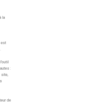
à la
 est
.
’outil
autes :
 site,
es
teur de