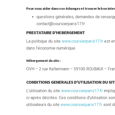
Pour vous aider dans vos échanges et trouver le bon inter
questions générales, demandes de rensei
contact@coursierparis17.fr
PRESTATAIRE D’HEBERGEMENT
La politique du site
www.coursierparis17.fr
est en
dans l’économie numérique.
Hébergement du site :
OVH – 2 rue Kellermann – 59100 ROUBAIX – Fra
CONDITIONS GENERALES D’UTILISATION DU SIT
L’utilisation du site
www.coursierparis17.fr
impliqu
ci-après décrites. Ces conditions d’utilisation s
utilisateurs du site
www.coursierparis17.fr
sont do