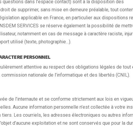
s questions dans l’espace contact) sont à la disposition des
roit de supprimer, sans mise en demeure préalable, tout conte
gislation applicable en France, en particulier aux dispositions r
RANSDEM SERVICES se réserve également la possibilité de mettr
tilisateur, notamment en cas de message à caractère raciste, injur
port utilisé (texte, photographie…).
CARACTERE PERSONNEL
culièrement attentive au respect des obligations légales de tout 
a commission nationale de l’informatique et des libertés (CNIL).
vée de l’internaute et se conforme strictement aux lois en vigueu
uelles. Aucune information personnelle n’est collectée à votre ins
tiers. Les courriels, les adresses électroniques ou autres info
l’objet d’aucune exploitation et ne sont conservés que pour la du