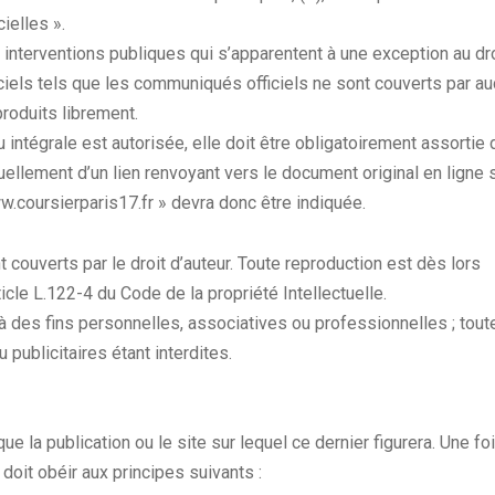
ielles ».
interventions publiques qui s’apparentent à une exception au dro
ciels tels que les communiqués officiels ne sont couverts par a
produits librement.
 intégrale est autorisée, elle doit être obligatoirement assortie 
uellement d’un lien renvoyant vers le document original en ligne s
oursierparis17.fr » devra donc être indiquée.
 couverts par le droit d’auteur. Toute reproduction est dès lors
ticle L.122-4 du Code de la propriété Intellectuelle.
’à des fins personnelles, associatives ou professionnelles ; tout
 publicitaires étant interdites.
e la publication ou le site sur lequel ce dernier figurera. Une fo
doit obéir aux principes suivants :